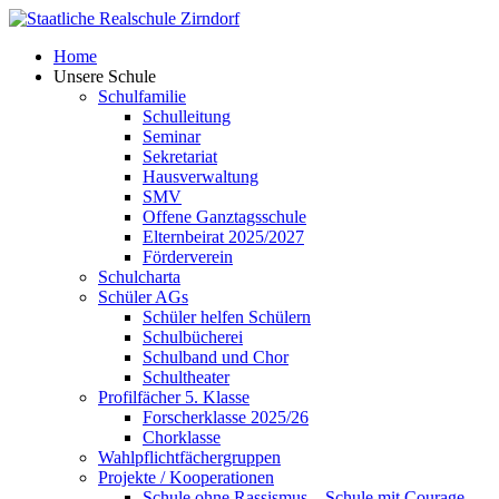
Skip
to
Home
content
Unsere Schule
Schulfamilie
Schulleitung
Seminar
Sekretariat
Hausverwaltung
SMV
Offene Ganztagsschule
Elternbeirat 2025/2027
Förderverein
Schulcharta
Schüler AGs
Schüler helfen Schülern
Schulbücherei
Schulband und Chor
Schultheater
Profilfächer 5. Klasse
Forscherklasse 2025/26
Chorklasse
Wahlpflichtfächergruppen
Projekte / Kooperationen
Schule ohne Rassismus – Schule mit Courage