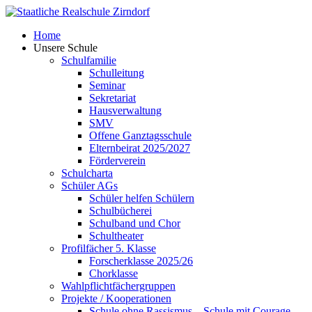
Skip
to
Home
content
Unsere Schule
Schulfamilie
Schulleitung
Seminar
Sekretariat
Hausverwaltung
SMV
Offene Ganztagsschule
Elternbeirat 2025/2027
Förderverein
Schulcharta
Schüler AGs
Schüler helfen Schülern
Schulbücherei
Schulband und Chor
Schultheater
Profilfächer 5. Klasse
Forscherklasse 2025/26
Chorklasse
Wahlpflichtfächergruppen
Projekte / Kooperationen
Schule ohne Rassismus – Schule mit Courage