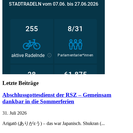
Letzte Beiträge
Abschlussgottesdienst der RSZ – Gemeinsam
dankbar in die Sommerferien
31. Juli 2026
Arigatō (ありがzう) – das war Japanisch. Shukran (...