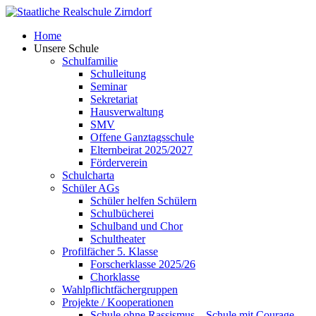
Skip
to
Home
content
Unsere Schule
Schulfamilie
Schulleitung
Seminar
Sekretariat
Hausverwaltung
SMV
Offene Ganztagsschule
Elternbeirat 2025/2027
Förderverein
Schulcharta
Schüler AGs
Schüler helfen Schülern
Schulbücherei
Schulband und Chor
Schultheater
Profilfächer 5. Klasse
Forscherklasse 2025/26
Chorklasse
Wahlpflichtfächergruppen
Projekte / Kooperationen
Schule ohne Rassismus – Schule mit Courage