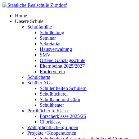
Skip
to
Home
content
Unsere Schule
Schulfamilie
Schulleitung
Seminar
Sekretariat
Hausverwaltung
SMV
Offene Ganztagsschule
Elternbeirat 2025/2027
Förderverein
Schulcharta
Schüler AGs
Schüler helfen Schülern
Schulbücherei
Schulband und Chor
Schultheater
Profilfächer 5. Klasse
Forscherklasse 2025/26
Chorklasse
Wahlpflichtfächergruppen
Projekte / Kooperationen
Schule ohne Rassismus – Schule mit Courage