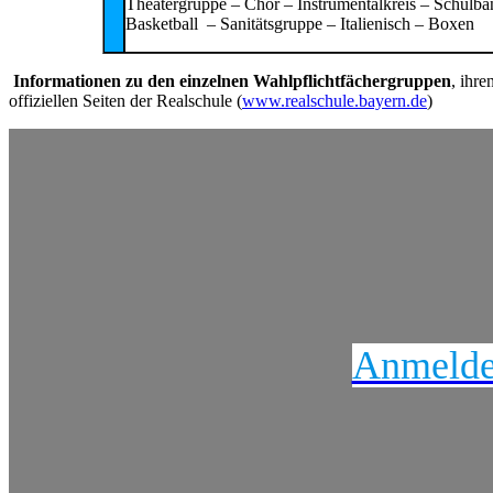
Theatergruppe – Chor – Instrumentalkreis – Schulba
Basketball – Sanitätsgruppe – Italienisch – Boxen
Informationen zu den einzelnen Wahlpflichtfächergruppen
, ihre
offiziellen Seiten der Realschule (
www.realschule.bayern.de
)
Anmeldeu