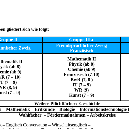
n gliedert sich wie folgt:
ruppe II
Gruppe IIIa
Fremdsprachlicher Zweig
nnischer Zweig
– Französisch –
Mathematik II
hematik II
Physik (ab 8)
ysik (ab 8)
Chemie (ab 9)
emie (ab 9)
Französisch (7-10)
R (7 – 10)
BwR (7, 8 )
IT (7 – 9)
IT (7 – 9)
WR (8, 9)
WR (9)
nst (7 – 9)
Kunst
(7 – 9)
Weitere Pflichtfächer: Geschichte
sch – Mathematik – Erdkunde – Biologie – Informationstechnologi
Wahlfächer – Fördermaßnahmen
– Arbeitskreise
 – Englisch Conversation – Wirtschaftsenglisch –