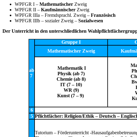
WPFGR I –
Mathematischer
Zweig
WPFGR II –
Kaufmännischer
Zweig
WPFGR IIIa – Fremdsprachl. Zweig –
Französisch
WPFGR IIIb – sozialer Zweig –
Sozialwesen
Der Unterricht in den unterschliedlichen Wahlpflichtfächergruppe
Gruppe I
G
Mathematischer Zweig
Kaufmä
Mat
Mathematik I
ab
Ph
Physik (ab 7)
7
Ch
Chemie (ab 8)
Bw
IT (7 – 10)
WR (9)
Kunst (7 – 9)
Ku
6
5
Pflichtfächer: Religion/Ethik – Deutsch – Engli
Tutorium – Förderunterricht -Hausaufgabenbetreuung