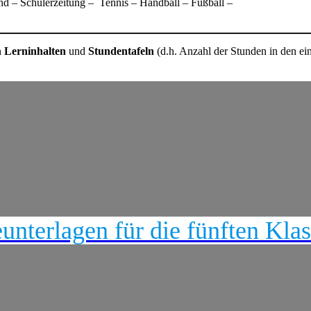
nd – Schülerzeitung – Tennis – Handball – Fußball –
n
Lerninhalten
und
Stundentafeln
(d.h. Anzahl der Stunden in den ein
nterlagen für die fünften Kla