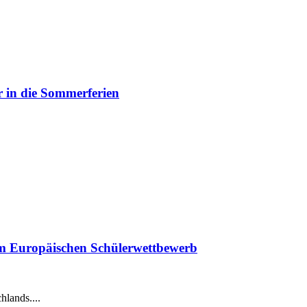
 in die Sommerferien
eim Europäischen Schülerwettbewerb
hlands....