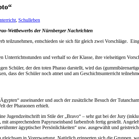
pto“
terricht
,
Schulleben
harao-Wettbewerbs der Nürnberger Nachrichten
 teilzunehmen, entschieden sie sich für gleich zwei Vorschläge. Eing
ren Unterrichtsstunden und verhalf so der Klasse, ihre vielseitigen Vors
 Schüler, der den toten Pharao darstellt, wird das (gummibärenartige)
nken, dass der Schüler noch atmet und am Geschichtsunterricht teilnehm
a „Ägypten“ auseinander und auch der zusätzliche Besuch der Tutancham
lt der Pharaonen erhielt.
ine Jugendzeitschrift im Stile der „Bravo“ – sehr gut bei der Jury (in
e, mit ansprechendem Papyruseinband farbenfroh fertig gestellt. Angele
hmter ägyptischer Persönlichkeiten“ usw. ausgewählt und geistreiche 
 gleichsam in Vorerwartung. Natürlich erinnerten sich die Gruppen, we