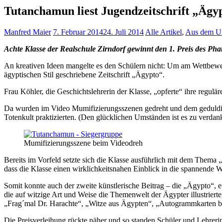
Tutanchamun liest Jugendzeitschrift „Ägy
Manfred Maier
7. Februar 2014
24. Juli 2014
Alle Artikel
,
Aus dem Un
Achte Klasse der Realschule Zirndorf gewinnt den 1. Preis des P
An kreativen Ideen mangelte es den Schülern nicht: Um am Wettbewerb
ägyptischen Stil geschriebene Zeitschrift „Ägypto“.
Frau Köhler, die Geschichtslehrerin der Klasse, „opferte“ ihre regulä
Da wurden im Video Mumifizierungsszenen gedreht und dem geduldigen
Totenkult praktizierten. (Den glücklichen Umständen ist es zu verda
Mumifizierungsszene beim Videodreh
Bereits im Vorfeld setzte sich die Klasse ausführlich mit dem Them
dass die Klasse einen wirklichkeitsnahen Einblick in die spannende We
Somit konnte auch der zweite künstlerische Beitrag – die „Ägypto“, e
die auf witzige Art und Weise die Themenwelt der Ägypter illustriert
„Frag´mal Dr. Harachte“, „Witze aus Ägypten“, „Autogrammkarten berü
Die Preisverleihung rückte näher und so standen Schüler und Lehrerin