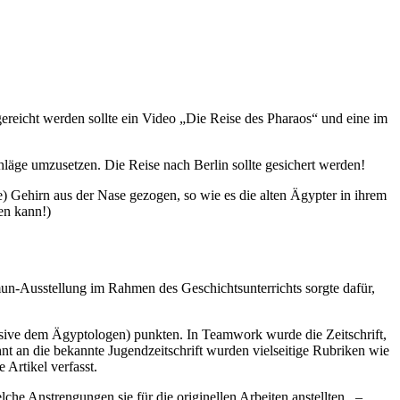
ereicht werden sollte ein Video „Die Reise des Pharaos“ und eine im
chläge umzusetzen. Die Reise nach Berlin sollte gesichert werden!
 Gehirn aus der Nase gezogen, so wie es die alten Ägypter in ihrem
en kann!)
un-Ausstellung im Rahmen des Geschichtsunterrichts sorgte dafür,
klusive dem Ägyptologen) punkten. In Teamwork wurde die Zeitschrift,
hnt an die bekannte Jugendzeitschrift wurden vielseitige Rubriken wie
Artikel verfasst.
lche Anstrengungen sie für die originellen Arbeiten anstellten –