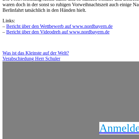
waren doch in der sonst so ruhigen Vorweihnachtszeit auch einige Na
Berlinfahrt tatsächlich in den Händen hielt.
Links:
–
Bericht über den Wettbewerb auf www.nordbayern.de
–
Bericht über den Videodreh auf www.nordbayern.de
Beitragsnavigation
Was ist das Kleinste auf der Welt?
Verabschiedung Herr Schuler
Anmeldeu