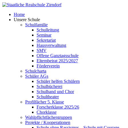
Skip
to
Home
content
Unsere Schule
Schulfamilie
Schulleitung
Seminar
Sekretariat
Hausverwaltung
SMV
Offene Ganztagsschule
Elternbeirat 2025/2027
Förderverein
Schulcharta
Schüler AGs
Schüler helfen Schülern
Schulbücherei
Schulband und Chor
Schultheater
Profilfächer 5. Klasse
Forscherklasse 2025/26
Chorklasse
Wahlpflichtfächergruppen
Projekte / Kooperationen
Schule ohne Rassismus – Schule mit Courage