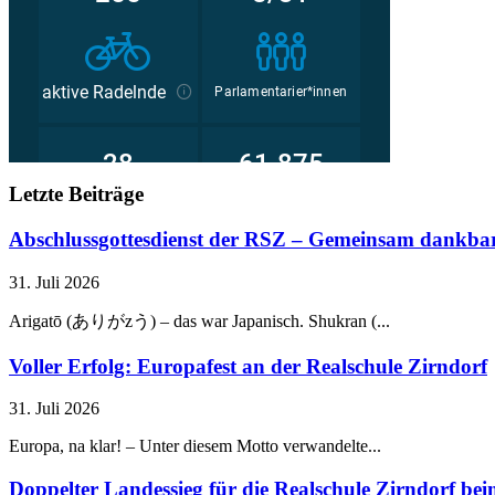
Letzte Beiträge
Abschlussgottesdienst der RSZ – Gemeinsam dankbar
31. Juli 2026
Arigatō (ありがzう) – das war Japanisch. Shukran (...
Voller Erfolg: Europafest an der Realschule Zirndorf
31. Juli 2026
Europa, na klar! – Unter diesem Motto verwandelte...
Doppelter Landessieg für die Realschule Zirndorf b