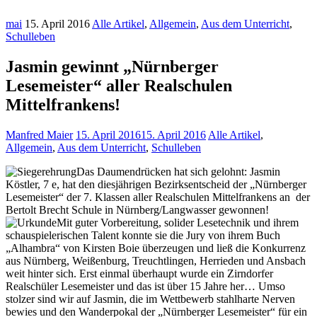
mai
15. April 2016
Alle Artikel
,
Allgemein
,
Aus dem Unterricht
,
Schulleben
Jasmin gewinnt „Nürnberger
Lesemeister“ aller Realschulen
Mittelfrankens!
Manfred Maier
15. April 2016
15. April 2016
Alle Artikel
,
Allgemein
,
Aus dem Unterricht
,
Schulleben
Das Daumendrücken hat sich gelohnt: Jasmin
Köstler, 7 e, hat den diesjährigen Bezirksentscheid der „Nürnberger
Lesemeister“ der 7. Klassen aller Realschulen Mittelfrankens an der
Bertolt Brecht Schule in Nürnberg/Langwasser gewonnen!
Mit guter Vorbereitung, solider Lesetechnik und ihrem
schauspielerischen Talent konnte sie die Jury von ihrem Buch
„Alhambra“ von Kirsten Boie überzeugen und ließ die Konkurrenz
aus Nürnberg, Weißenburg, Treuchtlingen, Herrieden und Ansbach
weit hinter sich. Erst einmal überhaupt wurde ein Zirndorfer
Realschüler Lesemeister und das ist über 15 Jahre her… Umso
stolzer sind wir auf Jasmin, die im Wettbewerb stahlharte Nerven
bewies und den Wanderpokal der „Nürnberger Lesemeister“ für ein