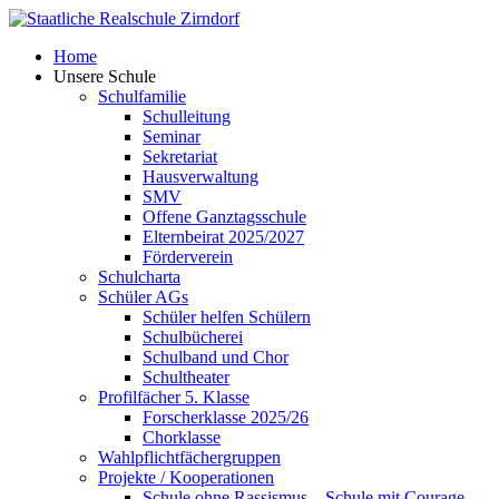
Skip
to
Home
content
Unsere Schule
Schulfamilie
Schulleitung
Seminar
Sekretariat
Hausverwaltung
SMV
Offene Ganztagsschule
Elternbeirat 2025/2027
Förderverein
Schulcharta
Schüler AGs
Schüler helfen Schülern
Schulbücherei
Schulband und Chor
Schultheater
Profilfächer 5. Klasse
Forscherklasse 2025/26
Chorklasse
Wahlpflichtfächergruppen
Projekte / Kooperationen
Schule ohne Rassismus – Schule mit Courage