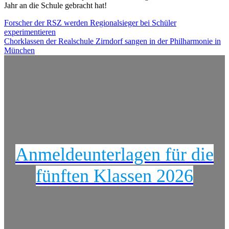
Jahr an die Schule gebracht hat!
Beitragsnavigation
Forscher der RSZ werden Regionalsieger bei Schüler
experimentieren
Chorklassen der Realschule Zirndorf sangen in der Philharmonie in
München
Anmeldeunterlagen für die
fünften Klassen 2026