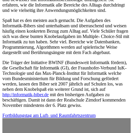
erfahren, wie die Informatik alle Bereiche des Alltags durchdringt
und wie vielseitig ihre Anwendungsmöglichkeiten sind.
Spaß hat es den meisten auch gemacht. Die Aufgaben des
Informatik-Bibers sind unterhaltsam und überraschend und weisen
häufig einen konkreten Bezug zum Alltag auf. Viele Schüler fragen
sich was diese bunten Knobelaufgaben im Multiple- Choice-Stil mit
Informatik zu tun haben. Sehr viel. Bereiche wie Datenbanken,
Programmierung, Algorithmen werden auf spielerische Weise
dargestellt und Berührungsängste mit dem Fach abgebaut.
Die Träger der Initiative BWINF (Bundesweit Informatik fördern),
die Gesellschaft für Informatik (GI), der Fraunhofer-Verbund IuK-
Technologie und das Max-Planck-Institut für Informatik welche
vom Bundesministerium für Bildung und Forschung gefördert
werden, lassen den Biber seit 2007 jährlich auf Schulen los, was
neben dem Knobelspaß ein weiterer Grund ist, sich auf
http://informatik-biber.de
mit den bisherigen Aufgaben zu
beschäftigen. Damit ist dann der Realschule Zirndorf kommenden
November mindestens der 6. Platz gewiss.
Beitragsnavigation
Fortbildungstag am Luft- und Raumfahrtszentrum