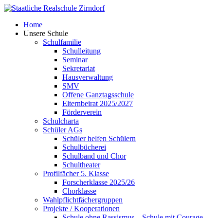
Skip
to
Home
content
Unsere Schule
Schulfamilie
Schulleitung
Seminar
Sekretariat
Hausverwaltung
SMV
Offene Ganztagsschule
Elternbeirat 2025/2027
Förderverein
Schulcharta
Schüler AGs
Schüler helfen Schülern
Schulbücherei
Schulband und Chor
Schultheater
Profilfächer 5. Klasse
Forscherklasse 2025/26
Chorklasse
Wahlpflichtfächergruppen
Projekte / Kooperationen
Schule ohne Rassismus – Schule mit Courage