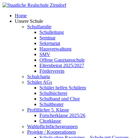
Skip
to
Home
content
Unsere Schule
Schulfamilie
Schulleitung
Seminar
Sekretariat
Hausverwaltung
SMV
Offene Ganztagsschule
Elternbeirat 2025/2027
Förderverein
Schulcharta
Schüler AGs
Schüler helfen Schülern
Schulbücherei
Schulband und Chor
Schultheater
Profilfächer 5. Klasse
Forscherklasse 2025/26
Chorklasse
Wahlpflichtfächergruppen
Projekte / Kooperationen
Schule ohne Rassismus – Schule mit Courage