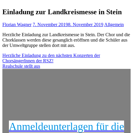
Einladung zur Landkreismesse in Stein
Florian Wagner
7. November 2019
8. November 2019
Allgemein
Herzliche Einladung zur Landkreismesse in Stein. Der Chor und die
Chorklassen werden diese gesanglich eröffnen und die Schüler aus
der Umweltgruppe stellen dort mit aus.
Beitragsnavigation
Herzliche Einladung zu den nächsten Konzerten der
ChorsängerInnen der RSZ!
Realschule stellt aus
Anmeldeunterlagen für die