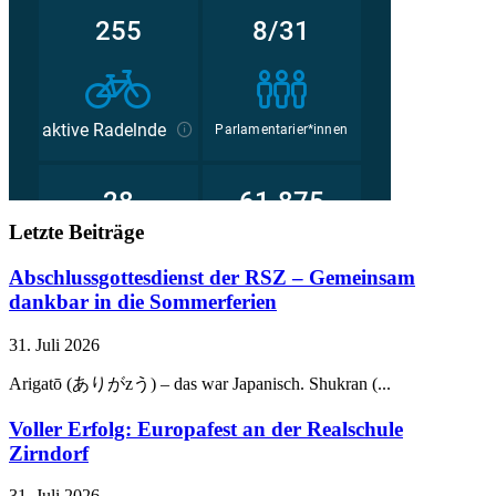
Letzte Beiträge
Abschlussgottesdienst der RSZ – Gemeinsam
dankbar in die Sommerferien
31. Juli 2026
Arigatō (ありがzう) – das war Japanisch. Shukran (...
Voller Erfolg: Europafest an der Realschule
Zirndorf
31. Juli 2026