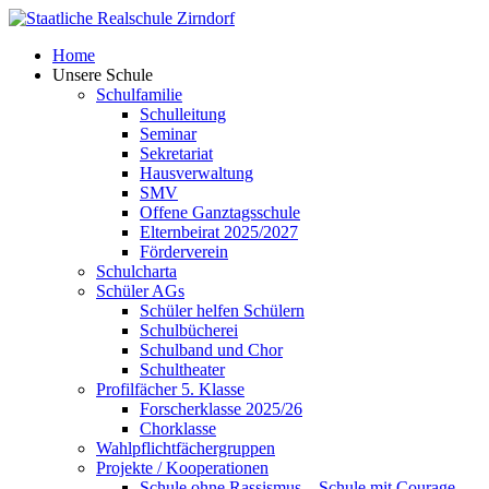
Skip
to
Home
content
Unsere Schule
Schulfamilie
Schulleitung
Seminar
Sekretariat
Hausverwaltung
SMV
Offene Ganztagsschule
Elternbeirat 2025/2027
Förderverein
Schulcharta
Schüler AGs
Schüler helfen Schülern
Schulbücherei
Schulband und Chor
Schultheater
Profilfächer 5. Klasse
Forscherklasse 2025/26
Chorklasse
Wahlpflichtfächergruppen
Projekte / Kooperationen
Schule ohne Rassismus – Schule mit Courage