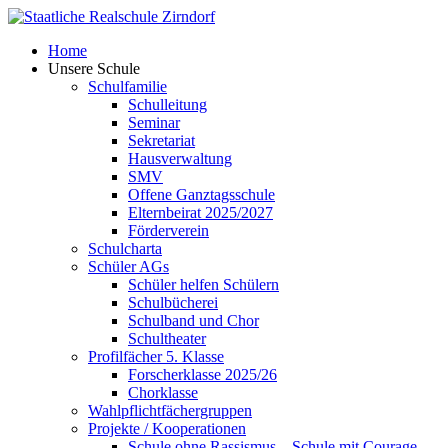
Skip
to
Home
content
Unsere Schule
Schulfamilie
Schulleitung
Seminar
Sekretariat
Hausverwaltung
SMV
Offene Ganztagsschule
Elternbeirat 2025/2027
Förderverein
Schulcharta
Schüler AGs
Schüler helfen Schülern
Schulbücherei
Schulband und Chor
Schultheater
Profilfächer 5. Klasse
Forscherklasse 2025/26
Chorklasse
Wahlpflichtfächergruppen
Projekte / Kooperationen
Schule ohne Rassismus – Schule mit Courage