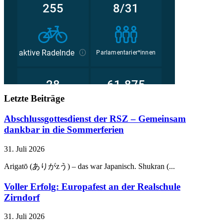
Letzte Beiträge
Abschlussgottesdienst der RSZ – Gemeinsam
dankbar in die Sommerferien
31. Juli 2026
Arigatō (ありがzう) – das war Japanisch. Shukran (...
Voller Erfolg: Europafest an der Realschule
Zirndorf
31. Juli 2026