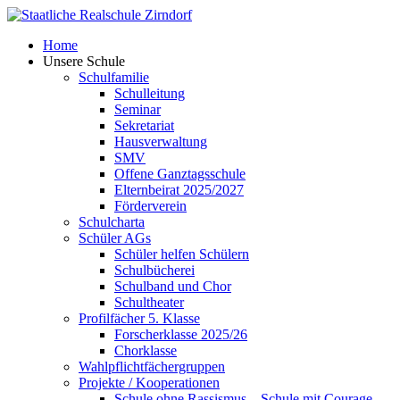
Skip
to
Home
content
Unsere Schule
Schulfamilie
Schulleitung
Seminar
Sekretariat
Hausverwaltung
SMV
Offene Ganztagsschule
Elternbeirat 2025/2027
Förderverein
Schulcharta
Schüler AGs
Schüler helfen Schülern
Schulbücherei
Schulband und Chor
Schultheater
Profilfächer 5. Klasse
Forscherklasse 2025/26
Chorklasse
Wahlpflichtfächergruppen
Projekte / Kooperationen
Schule ohne Rassismus – Schule mit Courage