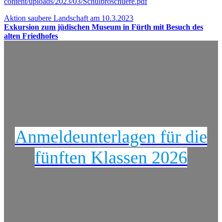
content/uploads/2023/03/Schulbroschuere.pdf
Beitragsnavigation
Aktion saubere Landschaft am 10.3.2023
Exkursion zum jüdischen Museum in Fürth mit Besuch des
alten Friedhofes
Anmeldeunterlagen für die
fünften Klassen 2026