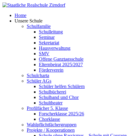
Skip
to
Home
content
Unsere Schule
Schulfamilie
Schulleitung
Seminar
Sekretariat
Hausverwaltung
SMV
Offene Ganztagsschule
Elternbeirat 2025/2027
Förderverein
Schulcharta
Schüler AGs
Schüler helfen Schülern
Schulbücherei
Schulband und Chor
Schultheater
Profilfächer 5. Klasse
Forscherklasse 2025/26
Chorklasse
Wahlpflichtfächergruppen
Projekte / Kooperationen
Schule ohne Rassismus – Schule mit Courage