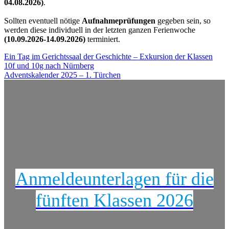
04.08.2026)
.
Sollten eventuell nötige
Aufnahmeprüfungen
gegeben sein, so
werden diese individuell in der letzten ganzen Ferienwoche
(10.09.2026-14.09.2026)
terminiert.
Beitragsnavigation
Ein Tag im Gerichtssaal der Geschichte – Exkursion der Klassen
10f und 10g nach Nürnberg
Adventskalender 2025 – 1. Türchen
Anmeldeunterlagen für die
fünften Klassen 2026