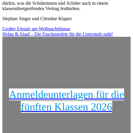
dürfen, was die Schülerinnen und Schüler auch in einem
klassenübergreifenden Vertrag festhielten.
Stephan Singer und Christine Klapez
Beitragsnavigation
Großer Einsatz am Weihnachtsbasar
Helau & Alaaf – Die Faschingsfete für die Unterstufe naht!
Anmeldeunterlagen für die
fünften Klassen 2026