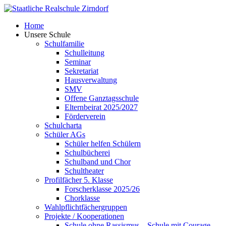
Skip
to
Home
content
Unsere Schule
Schulfamilie
Schulleitung
Seminar
Sekretariat
Hausverwaltung
SMV
Offene Ganztagsschule
Elternbeirat 2025/2027
Förderverein
Schulcharta
Schüler AGs
Schüler helfen Schülern
Schulbücherei
Schulband und Chor
Schultheater
Profilfächer 5. Klasse
Forscherklasse 2025/26
Chorklasse
Wahlpflichtfächergruppen
Projekte / Kooperationen
Schule ohne Rassismus – Schule mit Courage