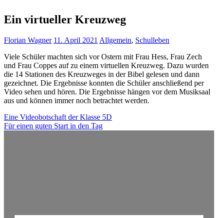
Ein virtueller Kreuzweg
Florian Wagner
11. April 2021
Allgemein
,
Schulleben
Viele Schüler machten sich vor Ostern mit Frau Hess, Frau Zech
und Frau Coppes auf zu einem virtuellen Kreuzweg. Dazu wurden
die 14 Stationen des Kreuzweges in der Bibel gelesen und dann
gezeichnet. Die Ergebnisse konnten die Schüler anschließend per
Video sehen und hören. Die Ergebnisse hängen vor dem Musiksaal
aus und können immer noch betrachtet werden.
Beitragsnavigation
Eine Videobotschaft der Klasse 5D
Für einen guten Start in den Tag