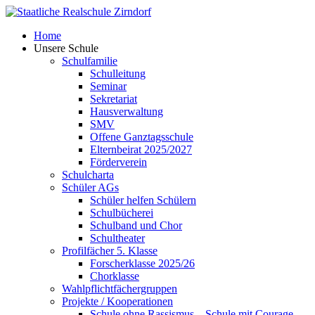
Skip
to
Home
content
Unsere Schule
Schulfamilie
Schulleitung
Seminar
Sekretariat
Hausverwaltung
SMV
Offene Ganztagsschule
Elternbeirat 2025/2027
Förderverein
Schulcharta
Schüler AGs
Schüler helfen Schülern
Schulbücherei
Schulband und Chor
Schultheater
Profilfächer 5. Klasse
Forscherklasse 2025/26
Chorklasse
Wahlpflichtfächergruppen
Projekte / Kooperationen
Schule ohne Rassismus – Schule mit Courage