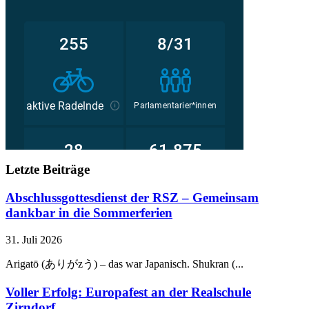
Letzte Beiträge
Abschlussgottesdienst der RSZ – Gemeinsam
dankbar in die Sommerferien
31. Juli 2026
Arigatō (ありがzう) – das war Japanisch. Shukran (...
Voller Erfolg: Europafest an der Realschule
Zirndorf