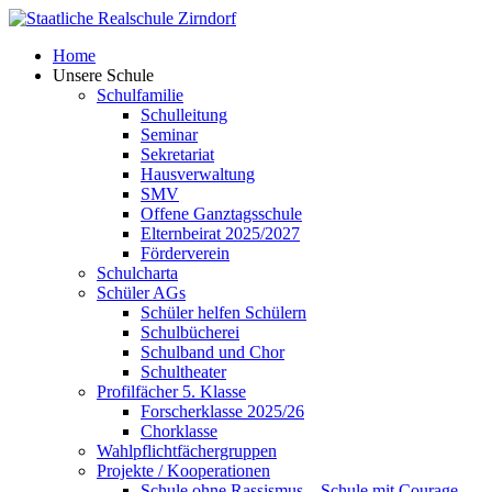
Skip
to
Home
content
Unsere Schule
Schulfamilie
Schulleitung
Seminar
Sekretariat
Hausverwaltung
SMV
Offene Ganztagsschule
Elternbeirat 2025/2027
Förderverein
Schulcharta
Schüler AGs
Schüler helfen Schülern
Schulbücherei
Schulband und Chor
Schultheater
Profilfächer 5. Klasse
Forscherklasse 2025/26
Chorklasse
Wahlpflichtfächergruppen
Projekte / Kooperationen
Schule ohne Rassismus – Schule mit Courage