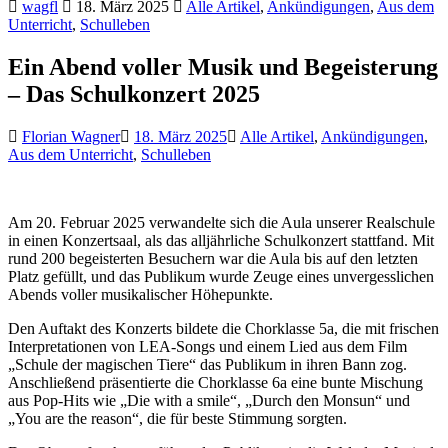
wagfl
18. März 2025
Alle Artikel
,
Ankündigungen
,
Aus dem
Unterricht
,
Schulleben
Ein Abend voller Musik und Begeisterung
– Das Schulkonzert 2025
Florian Wagner
18. März 2025
Alle Artikel
,
Ankündigungen
,
Aus dem Unterricht
,
Schulleben
Am 20. Februar 2025 verwandelte sich die Aula unserer Realschule
in einen Konzertsaal, als das alljährliche Schulkonzert stattfand. Mit
rund 200 begeisterten Besuchern war die Aula bis auf den letzten
Platz gefüllt, und das Publikum wurde Zeuge eines unvergesslichen
Abends voller musikalischer Höhepunkte.
Den Auftakt des Konzerts bildete die Chorklasse 5a, die mit frischen
Interpretationen von LEA-Songs und einem Lied aus dem Film
„Schule der magischen Tiere“ das Publikum in ihren Bann zog.
Anschließend präsentierte die Chorklasse 6a eine bunte Mischung
aus Pop-Hits wie „Die with a smile“, „Durch den Monsun“ und
„You are the reason“, die für beste Stimmung sorgten.