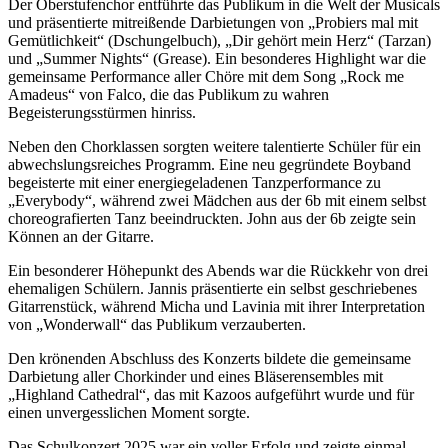
Der Oberstufenchor entführte das Publikum in die Welt der Musicals
und präsentierte mitreißende Darbietungen von „Probiers mal mit
Gemütlichkeit“ (Dschungelbuch), „Dir gehört mein Herz“ (Tarzan)
und „Summer Nights“ (Grease). Ein besonderes Highlight war die
gemeinsame Performance aller Chöre mit dem Song „Rock me
Amadeus“ von Falco, die das Publikum zu wahren
Begeisterungsstürmen hinriss.
Neben den Chorklassen sorgten weitere talentierte Schüler für ein
abwechslungsreiches Programm. Eine neu gegründete Boyband
begeisterte mit einer energiegeladenen Tanzperformance zu
„Everybody“, während zwei Mädchen aus der 6b mit einem selbst
choreografierten Tanz beeindruckten. John aus der 6b zeigte sein
Können an der Gitarre.
Ein besonderer Höhepunkt des Abends war die Rückkehr von drei
ehemaligen Schülern. Jannis präsentierte ein selbst geschriebenes
Gitarrenstück, während Micha und Lavinia mit ihrer Interpretation
von „Wonderwall“ das Publikum verzauberten.
Den krönenden Abschluss des Konzerts bildete die gemeinsame
Darbietung aller Chorkinder und eines Bläserensembles mit
„Highland Cathedral“, das mit Kazoos aufgeführt wurde und für
einen unvergesslichen Moment sorgte.
Das Schulkonzert 2025 war ein voller Erfolg und zeigte einmal