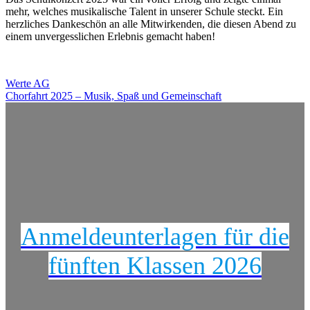
mehr, welches musikalische Talent in unserer Schule steckt. Ein
herzliches Dankeschön an alle Mitwirkenden, die diesen Abend zu
einem unvergesslichen Erlebnis gemacht haben!
Beitragsnavigation
Werte AG
Chorfahrt 2025 – Musik, Spaß und Gemeinschaft
Anmeldeunterlagen für die
fünften Klassen 2026