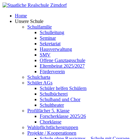
Skip
to
Home
content
Unsere Schule
Schulfamilie
Schulleitung
Seminar
Sekretariat
Hausverwaltung
SMV
Offene Ganztagsschule
Elternbeirat 2025/2027
Förderverein
Schulcharta
Schüler AGs
Schüler helfen Schülern
Schulbücherei
Schulband und Chor
Schultheater
Profilfächer 5. Klasse
Forscherklasse 2025/26
Chorklasse
Wahlpflichtfächergruppen
Projekte / Kooperationen
Schule ohne Rassismus – Schule mit Courage