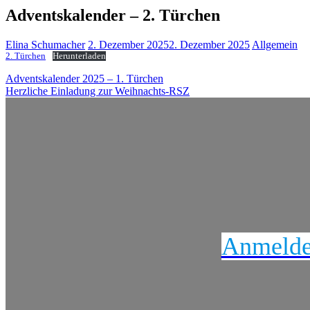
Adventskalender – 2. Türchen
Elina Schumacher
2. Dezember 2025
2. Dezember 2025
Allgemein
2. Türchen
Herunterladen
Beitragsnavigation
Adventskalender 2025 – 1. Türchen
Herzliche Einladung zur Weihnachts-RSZ
Anmeldeu